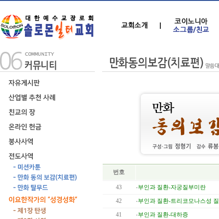
번호
43
부인과 질환-자궁질부미란
42
부인과 질환-트리코모나스성 
41
부인과 질환-대하증